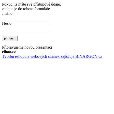
Pokud již máte své přístupové údaje,
zadejte je do tohoto formuláře
Jméno:
Heslo:
přihlásit
Připravujeme novou prezentaci
elitoo.cz
Tvorbu eshopu a webových stránek zajišťuje BINARGON.cz