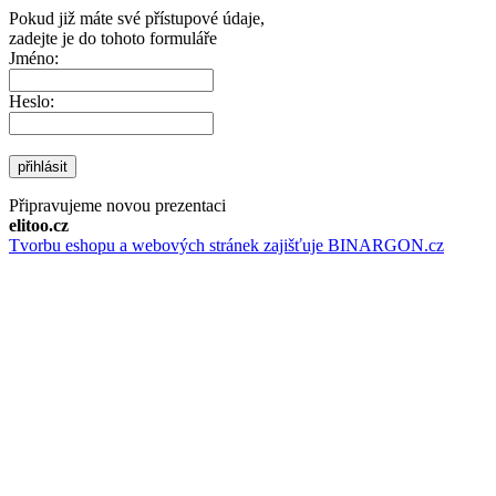
Pokud již máte své přístupové údaje,
zadejte je do tohoto formuláře
Jméno:
Heslo:
přihlásit
Připravujeme novou prezentaci
elitoo.cz
Tvorbu eshopu a webových stránek zajišťuje BINARGON.cz