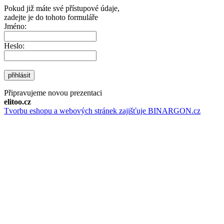
Pokud již máte své přístupové údaje,
zadejte je do tohoto formuláře
Jméno:
Heslo:
přihlásit
Připravujeme novou prezentaci
elitoo.cz
Tvorbu eshopu a webových stránek zajišťuje BINARGON.cz