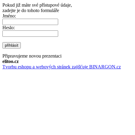
Pokud již máte své přístupové údaje,
zadejte je do tohoto formuláře
Jméno:
Heslo:
přihlásit
Připravujeme novou prezentaci
elitoo.cz
Tvorbu eshopu a webových stránek zajišťuje BINARGON.cz