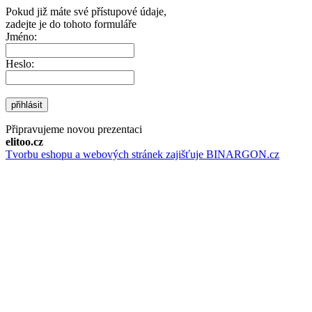
Pokud již máte své přístupové údaje,
zadejte je do tohoto formuláře
Jméno:
Heslo:
přihlásit
Připravujeme novou prezentaci
elitoo.cz
Tvorbu eshopu a webových stránek zajišťuje BINARGON.cz